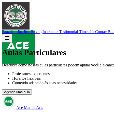
Brazilian Jiu-Jitsu
Boxing
Instructors
Testimonials
Timetable
Contact
Boo
Aulas Particulares
Descubra como nossas aulas particulares podem ajudar você a alcançar
Professores experientes
Horários flexíveis
Conteúdo adaptado às suas necessidades
Agende uma aula
Ace Martial Arts