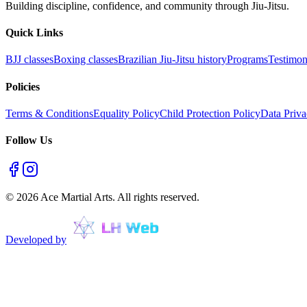
Building discipline, confidence, and community through Jiu-Jitsu.
Quick Links
BJJ classes
Boxing classes
Brazilian Jiu-Jitsu history
Programs
Testimon
Policies
Terms & Conditions
Equality Policy
Child Protection Policy
Data Priva
Follow Us
©
2026
Ace Martial Arts. All rights reserved.
Developed by