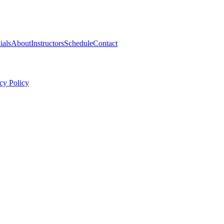
ials
About
Instructors
Schedule
Contact
cy Policy